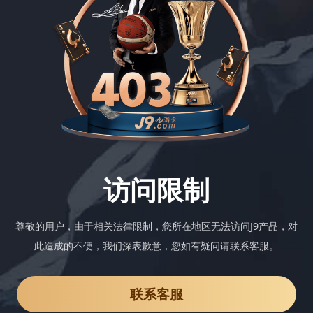
访问限制
尊敬的用户，由于相关法律限制，您所在地区无法访问J9产品，对
此造成的不便，我们深表歉意，您如有疑问请联系客服。
联系客服