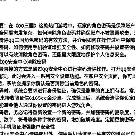
要：在《QQ三国》这款热门游戏中，玩家的角色密码是保障账
全问题愈发复杂，如何清除角色密码并确保账户不被恶意攻击，
清除QQ三国角色密码的有效方法，并介绍如何在操作过程中保障
密码、如何使用手机验证增强安全性、如何修改密码并设置密保
可以有效清除角色密码，还能最大限度地保护个人信息安全。
过QQ安全中心清除密码
最直接的方式是通过QQ安全中心进行密码清除操作。打开QQ安全
选项。此时会进入一系列安全设置功能。在账户安全页面，你可以
后，系统会提示你确认是否清除当前角色的密码。
码时，系统会要求进行身份验证，确保是账号的真正拥有者。常
箱来接收验证信
6165cc金沙
息。完成验证后，系统会清除你设定
能避免他人通过你设置的密码进入游戏角色。
码后，务必记得重新设置一个新的密码，并加强密码的复杂度，
、数字、符号等多种字符的密码，增加破解难度。定期更换密码
用手机验证增强账户安全性
过QQ安全中心清除密码外，使用手机验证是一种有效的增强账