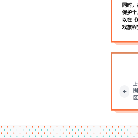
同时，
保护个
以在《
戏旅程
上
围