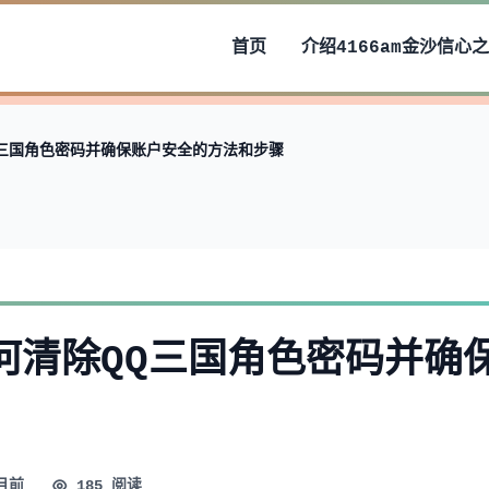
首页
介绍
4166am金沙信心
Q三国角色密码并确保账户安全的方法和步骤
何清除QQ三国角色密码并确
月前
185 阅读