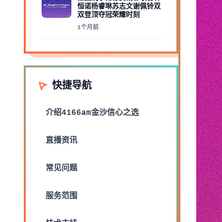
恒诺杨睿琳苏志文谢佩铃双
双登顶夺冠荣耀时刻
1个月前
快捷导航
介绍
4166am金沙信心之选
直播资讯
常见问题
服务范围