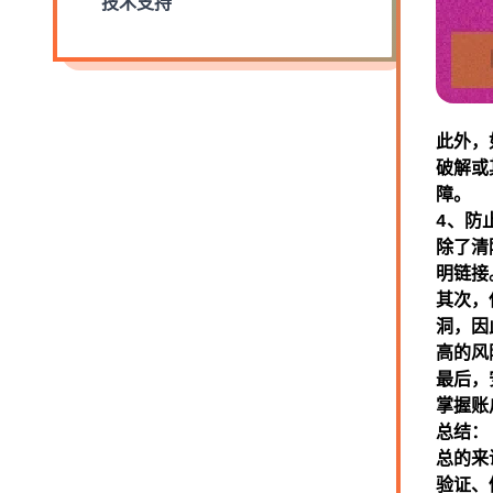
技术支持
此外，
破解或
障。
4、防
除了清
明链接
其次，
洞，因
高的风
最后，
掌握账
总结：
总的来
验证、