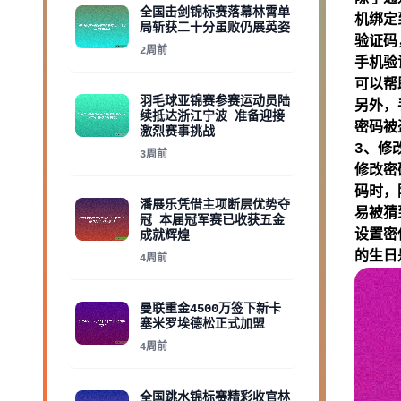
全国击剑锦标赛落幕林霄单
机绑定
局斩获二十分虽败仍展英姿
验证码
2周前
手机验
可以帮
羽毛球亚锦赛参赛运动员陆
另外，
续抵达浙江宁波 准备迎接
密码被
激烈赛事挑战
3、修
3周前
修改密
码时，
潘展乐凭借主项断层优势夺
易被猜
冠 本届冠军赛已收获五金
设置密
成就辉煌
的生日
4周前
曼联重金4500万签下新卡
塞米罗埃德松正式加盟
4周前
全国跳水锦标赛精彩收官林