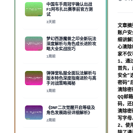
中国车手周冠宇确认出战
F1阿布扎比赛季前官方测
试
3天前
文章摘
账户安
梦幻西游魔兽之印全新玩法
细讲解
深度解析与角色成长进阶攻
心清除
略大全实战技巧
家不仅
1周前
1、通
首先，
弹弹堂私服全面玩法解析与
安全”
版本特色深度指南进阶与高
密码”
手对战策略揭秘
清除密
1周前
QQ邮
码，还
《DNF二次觉醒开启等级及
清除密
角色发展路径详细解析》
写字母
2周前
2、使
除了通